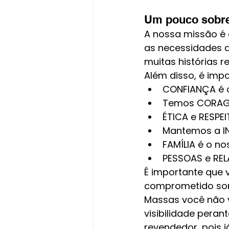
Um pouco sobr
A nossa missão é o
as necessidades d
muitas histórias 
Além disso, é impo
CONFIANÇA é o
Temos CORAGEM
ÉTICA e RESPEI
Mantemos a IN
FAMÍLIA é o no
PESSOAS e REL
É importante que 
comprometido som
Massas você não v
visibilidade peran
revendedor, pois 