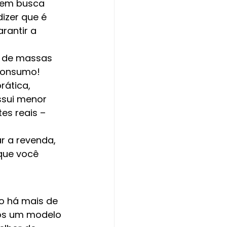
uem busca 
izer que é 
rantir a 
o de massas 
consumo! 
ática, 
ssui menor 
es reais – 
r a revenda, 
que você 
do há mais de 
mos um modelo 