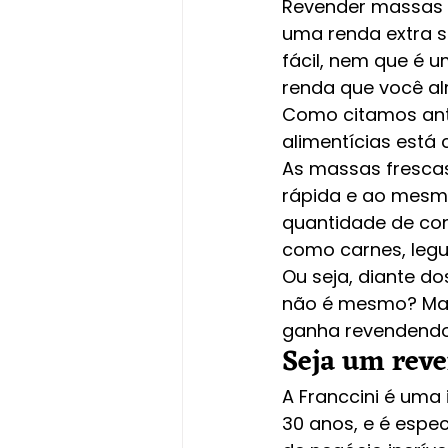
Revender massas 
uma renda extra s
fácil, nem que é u
renda que você al
Como citamos ante
alimentícias está
As massas frescas
rápida e ao mesmo
quantidade de con
como carnes, legu
Ou seja, diante do
não é mesmo? Mas 
ganha revendendo 
Seja um reve
A Franccini é uma 
30 anos, e é espe