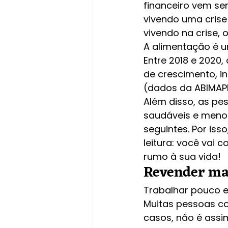
financeiro vem se
vivendo uma crise 
vivendo na crise, 
A alimentação é u
Entre 2018 e 2020
de crescimento, in
(
dados da ABIMAP
Além disso, as pe
saudáveis e menos
seguintes. Por iss
leitura: você vai
rumo à sua vida!
Revender mas
Trabalhar pouco e
Muitas pessoas con
casos, não é assi