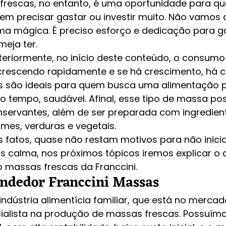
frescas, no entanto, é uma oportunidade para q
em precisar gastar ou investir muito. Não vamos d
ma mágica. É preciso esforço e dedicação para ga
meja ter.
riormente, no início deste conteúdo, o consum
 crescendo rapidamente e se há crescimento, há 
 são ideais para quem busca uma alimentação pr
 tempo, saudável. Afinal, esse tipo de massa po
servantes, além de ser preparada com ingredient
mes, verduras e vegetais. 
s fatos, quase não restam motivos para não inicia
calma, nos próximos tópicos iremos explicar o 
massas frescas da Franccini. 
ndedor Franccini Massas
indústria alimentícia familiar, que está no merca
cialista na produção de massas frescas. Possuí