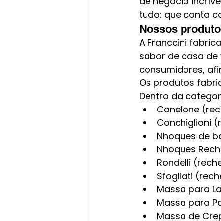
de negócio incrível
tudo: que conta c
Nossos produto
A Franccini fabric
sabor de casa de 
consumidores, afin
Os produtos fabri
Dentro da categor
Canelone (rec
Conchiglioni (
Nhoques de ba
Nhoques Reche
Rondelli (rech
Sfogliati (rec
Massa para L
Massa para Pa
Massa de Cre