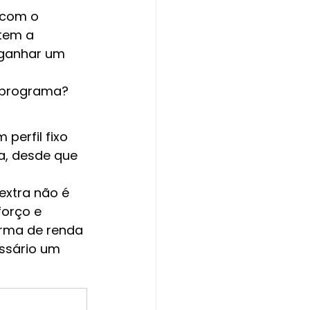
 com o 
tem a 
 ganhar um 
 programa?
?
erfil fixo 
a, desde que 
extra não é 
orço e 
orma de renda 
ssário um 