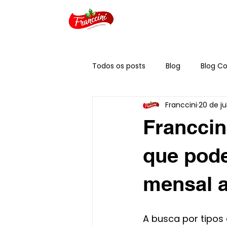
Todos os posts
Blog
Blog Co
Franccini
20 de ju
Franccin
que pode
mensal 
A busca por tipos