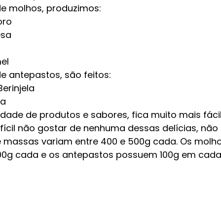
e 
molhos
, produzimos: 
oro
esa
el
e antepastos, são feitos:
erinjela
la
dade de produtos e sabores, fica muito mais fáci
 difícil não gostar de nenhuma dessas delícias, n
 massas variam entre 400 e 500g cada. Os molho
0g cada e os antepastos possuem 100g em cada