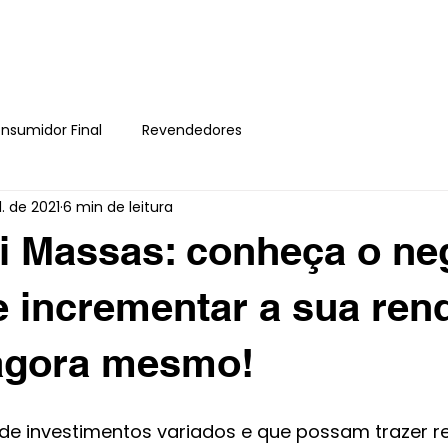
HOME
SOBRE
nsumidor Final
Revendedores
l. de 2021
6 min de leitura
i Massas: conheça o ne
 incrementar a sua ren
agora mesmo!
 de investimentos variados e que possam trazer r