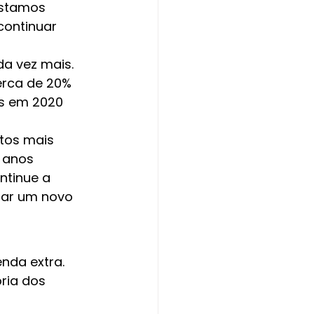
Estamos 
continuar 
a vez mais. 
erca de 20% 
es em 2020 
tos mais 
 anos 
ntinue a 
dar um novo 
nda extra. 
ria dos 