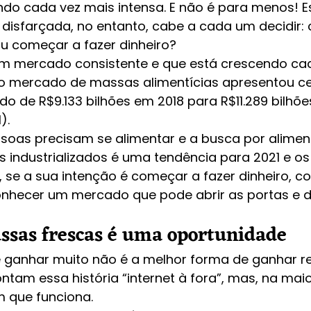
ndo cada vez mais intensa. E não é para menos! 
disfarçada, no entanto, cabe a cada um decidir: 
ou começar a fazer dinheiro?
m mercado consistente e que está crescendo cad
, o mercado de massas alimentícias apresentou c
do de R$9.133 bilhões em 2018 para R$11.289 bilhõ
I
).
ssoas precisam se alimentar e a busca por alimen
 industrializados é uma tendência para 2021 e os
o, se a sua intenção é começar a fazer dinheiro, co
 conhecer um mercado que pode abrir as portas e 
sas frescas é uma oportunidade
 ganhar muito não é a melhor forma de ganhar re
tam essa história “internet à fora”, mas, na maio
m que funciona. 