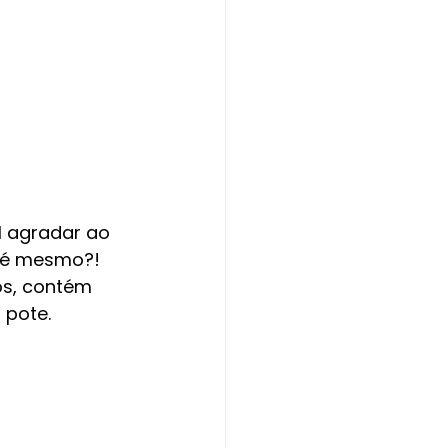
l agradar ao 
ão é mesmo?!
s, contém 
 pote.