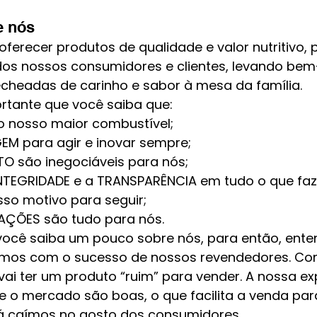
e nós
ferecer produtos de qualidade e valor nutritivo, 
os nossos consumidores e clientes, levando bem-
recheadas de carinho e sabor à mesa da família.
rtante que você saiba que: 
 nosso maior combustível; 
 para agir e inovar sempre; 
TO são inegociáveis para nós; 
TEGRIDADE e a TRANSPARÊNCIA em tudo o que fa
sso motivo para seguir; 
AÇÕES são tudo para nós.
você saiba um pouco sobre nós, para então, ente
os com o sucesso de nossos revendedores. Com 
ai ter um produto “ruim” para vender. A nossa exp
te o mercado são boas, o que facilita a venda par
já caímos no gosto dos consumidores. 