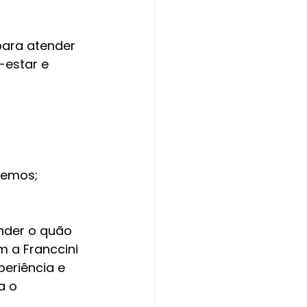
para atender 
estar e 
zemos; 
nder o quão 
a Franccini 
eriência e 
a o 