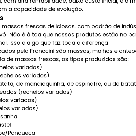
, com alta rentabilidade, baixo custo inicial, e o m
om a capacidade de evolução.
s
a massas frescas deliciosas, com padrão de indús
vó! Não é à toa que nossos produtos estão no pa
al, isso é algo que faz toda a diferença!
cados pela Franccini são massas, molhos e antepa
ia de 
massas frescas
, os tipos produzidos são:
heios variados)
recheios variados)
tata, de mandioquinha, de espinafre, ou de bata
ados (recheios variados)
eios variados)
heios variados)
asanha
stel
pe/Panqueca