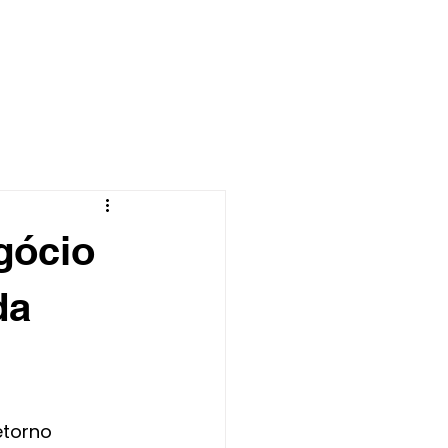
CONTATO
BLOG
gócio
da
etorno 