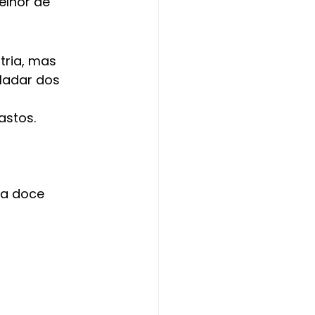
elhor de 
tria, mas 
ladar dos 
stos. 
ta doce