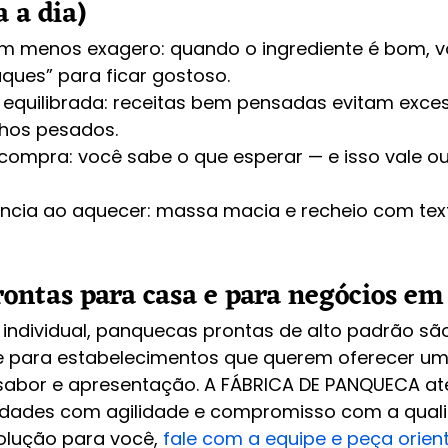
a a dia)
m menos exagero: quando o ingrediente é bom, v
uques” para ficar gostoso.
 equilibrada: receitas bem pensadas evitam exce
hos pesados.
compra: você sabe o que esperar — e isso vale ou
ência ao aquecer: massa macia e recheio com tex
ontas para casa e para negócios em
ndividual, panquecas prontas de alto padrão sã
te para estabelecimentos que querem oferecer um
sabor e apresentação. A FÁBRICA DE PANQUECA at
idades com agilidade e compromisso com a quali
olução para você, 
fale com a equipe e peça orie