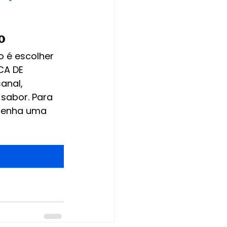
o
o é escolher 
CA DE 
anal, 
sabor. Para 
 tenha uma 