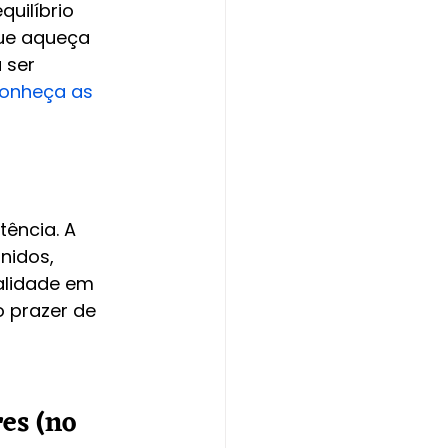
uilíbrio 
ue aqueça 
 ser 
onheça as 
ência. A 
nidos, 
alidade em 
 prazer de 
es (no 