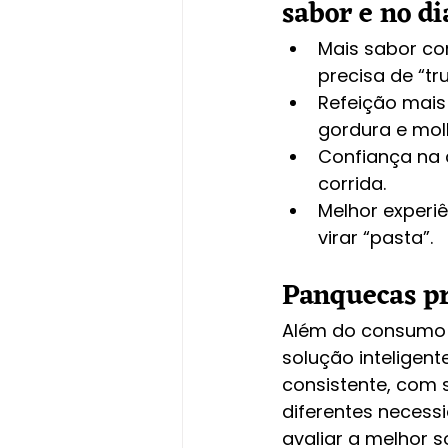
sabor e no di
Mais sabor co
precisa de “tr
Refeição mais
gordura e mol
Confiança na 
corrida.
Melhor experi
virar “pasta”.
Panquecas pr
Além do consumo i
solução inteligen
consistente, com 
diferentes necess
avaliar a melhor s