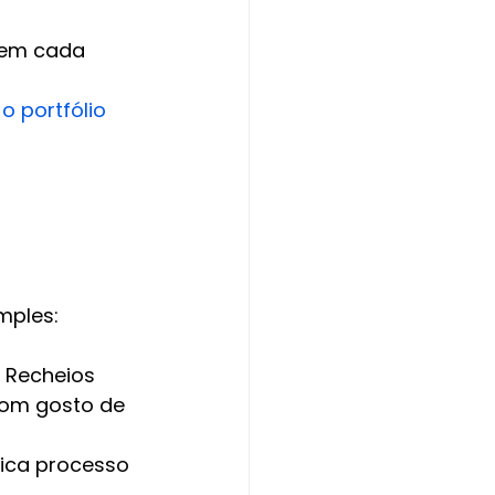
 em cada 
 o portfólio 
mples:
. Recheios 
com gosto de 
dica processo 