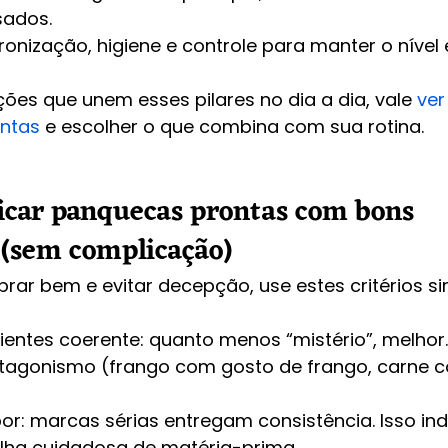
sados.
ronização, higiene e controle para manter o nível
ões que unem esses pilares no dia a dia, vale 
ver
ntas
 e escolher o que combina com sua rotina.
icar panquecas prontas com bons 
 (sem complicação)
rar bem e evitar decepção, use estes critérios si
dientes coerente: quanto menos “mistério”, melhor
tagonismo (frango com gosto de frango, carne 
or: marcas sérias entregam consistência. Isso in
olha cuidadosa de matéria-prima.