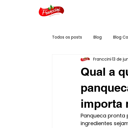
Todos os posts
Blog
Blog Co
Franccini
13 de jun
Qual a q
panquec
importa 
Panqueca pronta p
ingredientes sejam