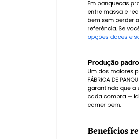
Em panquecas pron
entre massa e re
bem sem perder a 
referência. Se voc
opções doces e s
Produção padro
Um dos maiores pr
FÁBRICA DE PANQUE
garantindo que a
cada compra — ide
comer bem.
Benefícios re