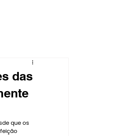
CONTATO
BLOG
es das
mente
sde que os 
feição 