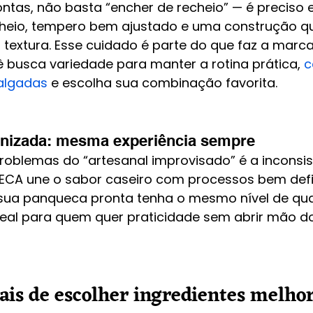
tas, não basta “encher de recheio” — é preciso eq
cheio, tempero bem ajustado e uma construção q
textura. Esse cuidado é parte do que faz a marca
ê busca variedade para manter a rotina prática, 
c
algadas
 e escolha sua combinação favorita.
nizada: mesma experiência sempre
oblemas do “artesanal improvisado” é a inconsist
CA une o sabor caseiro com processos bem defi
 sua panqueca pronta tenha o mesmo nível de qu
al para quem quer praticidade sem abrir mão do
ais de escolher ingredientes melhor