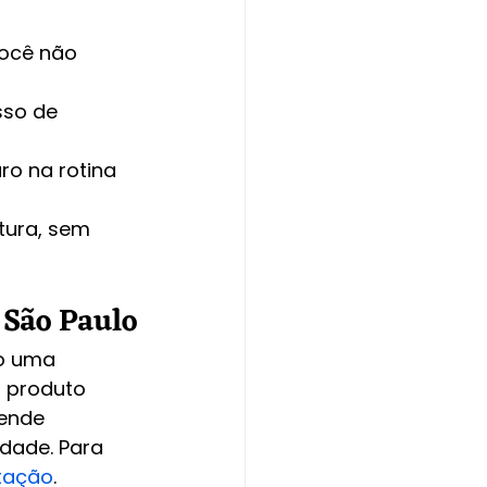
ocê não 
sso de 
ro na rotina 
tura, sem 
 São Paulo
o uma 
 produto 
ende 
dade. Para 
ntação
.