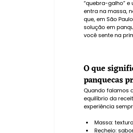
“quebra-galho” e 
entra na massa, n
que, em São Paulo
solução em panque
você sente na pri
O que signif
panquecas p
Quando falamos de 
equilíbrio da rece
experiência sempre
Massa: textura
Recheio: sabor