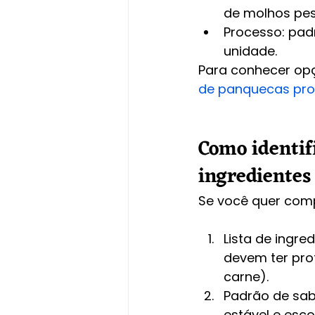
de molhos pe
Processo: pad
unidade.
Para conhecer opç
de panquecas pro
Como identif
ingredientes
Se você quer comp
Lista de ingre
devem ter pro
carne).
Padrão de sab
estável e esc