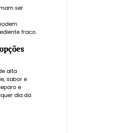
umam ser 
 podem 
ediente fraco.
opções 
e alta 
e, sabor e 
reparo e 
quer dia da 