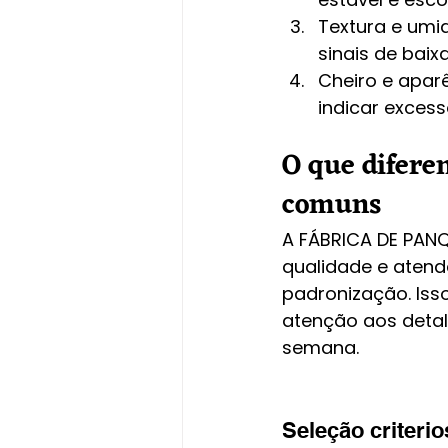
Textura e umi
sinais de baix
Cheiro e aparê
indicar exces
O que difer
comuns
A FÁBRICA DE PANQ
qualidade e atend
padronização. Isso
atenção aos detal
semana.
Seleção criterio