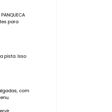
DE PANQUECA 
tes para 
 pista. Isso 
algadas, com 
enu.
rvir, 