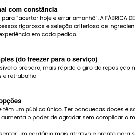
nal com constância
 para “acertar hoje e errar amanhã”. A FÁBRICA 
essos rigorosos e seleção criteriosa de ingredien
xperiência em cada pedido.
ples (do freezer para o serviço)
ível o preparo, mais rápido o giro de reposição na
s e retrabalho.
 opções
 têm um público único. Ter panquecas doces e s
, aumenta o poder de agradar sem complicar o m
entar um cardápio mais atrativo e pronto para se