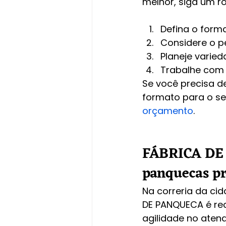
melhor, siga um ro
Defina o forma
Considere o pe
Planeje varied
Trabalhe com 
Se você precisa d
formato para o seu
orçamento
.
FÁBRICA DE 
panquecas pr
Na correria da ci
DE PANQUECA é rec
agilidade no ate