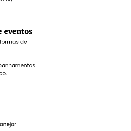
e eventos
 formas de 
mpanhamentos.
co.
anejar 