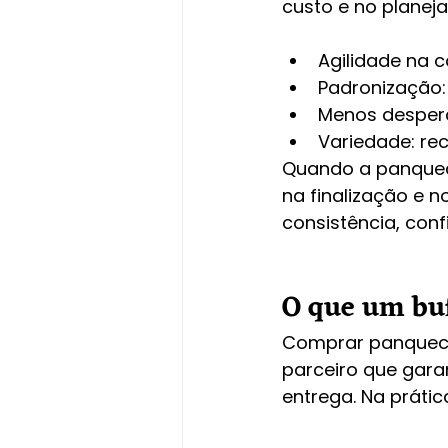
custo e no planej
Agilidade na 
Padronização:
Menos desperd
Variedade: re
Quando a panqueca
na finalização e n
consistência, confi
O que um buf
Comprar panqueca 
parceiro que gara
entrega. Na prátic