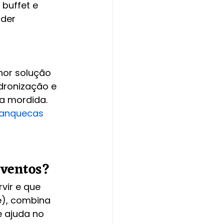
buffet e 
der 
hor solução 
ronização e 
a mordida. 
anquecas 
eventos?
vir e que 
e), combina 
 ajuda no 