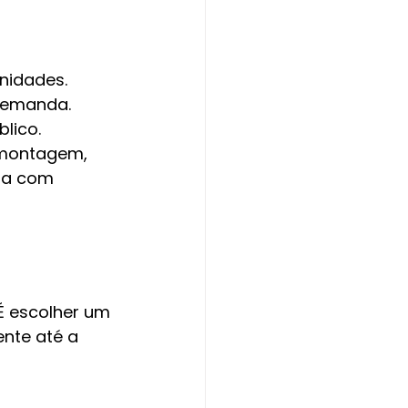
nidades.
 demanda.
lico.
 montagem, 
ina com 
 escolher um 
nte até a 