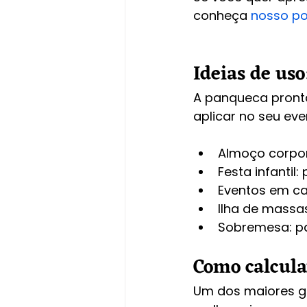
conheça 
nosso po
Ideias de us
A panqueca pronta
aplicar no seu eve
Almoço corpo
Festa infantil
Eventos em cas
Ilha de massas
Sobremesa: pa
Como calcula
Um dos maiores ga