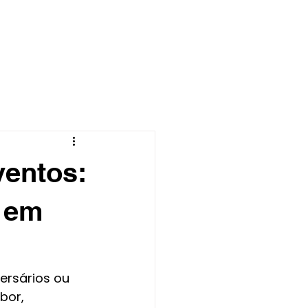
CONTATO
BLOG
ventos:
l em
ersários ou 
bor, 