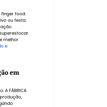
 finger food.
ivo ou festa.
tação.
superestocar.
e melhor 
o e 
ção em 
o. A FÁBRICA 
 produção, 
gando 