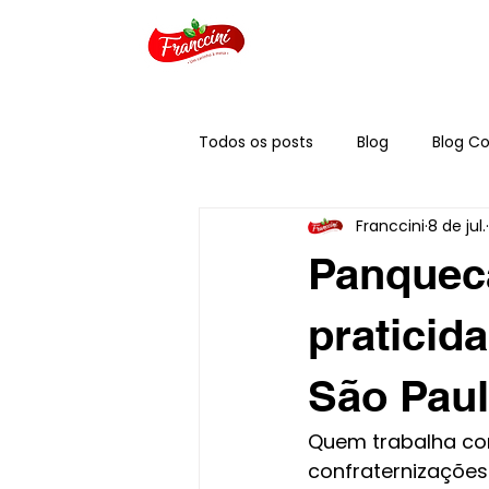
Todos os posts
Blog
Blog Co
Franccini
8 de jul.
Panqueca
praticid
São Pau
Quem trabalha com
confraternizações