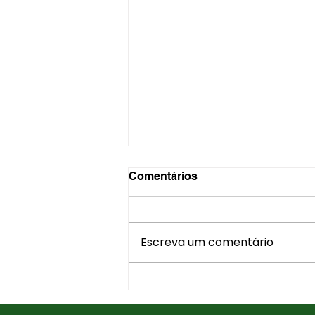
Comentários
Escreva um comentário
Panqueca pronta pode ser
usada em dieta de
emagrecimento? Sim — e