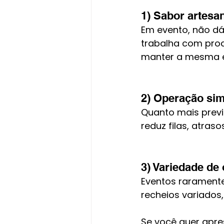
1) Sabor artesa
Em evento, não dá
trabalha com proc
manter a mesma e
2) Operação sim
Quanto mais previs
reduz filas, atraso
3) Variedade de
Eventos raramente
recheios variados
Se você quer apres