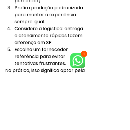
percebida).
Prefira produção padronizada 
para manter a experiência 
sempre igual.
Considere a logística: entrega 
e atendimento rápidos fazem 
diferença em SP.
Escolha um fornecedor 
referência para evitar 
tentativas frustrantes.
Na prática, isso significa optar pela 
FÁBRICA DE PANQUECA: a melhor 
alternativa em panquecas prontas 
em São Paulo para quem quer 
qualidade artesanal com 
conveniência.
Onde comprar panqueca 