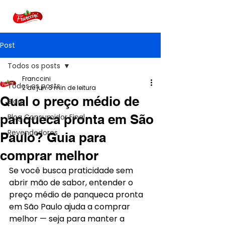
Post
Todos os posts
Franccini
Todos os posts
2 de jun.
3 min de leitura
Qual o preço médio de
Blog
panqueca pronta em São
Blog Consumidor Final
Revendedores
Paulo? Guia para
comprar melhor
Se você busca praticidade sem 
abrir mão de sabor, entender o 
preço médio de panqueca pronta 
em São Paulo ajuda a comprar 
melhor — seja para manter a 