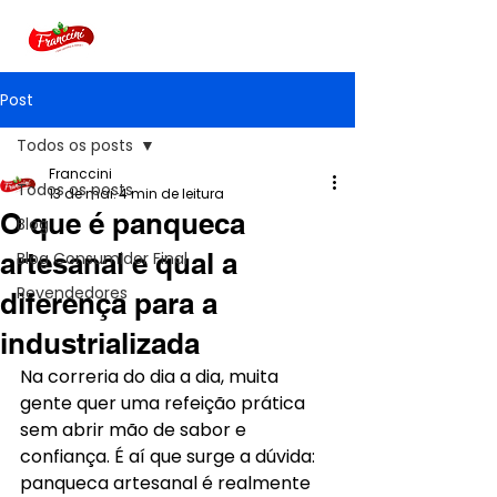
Post
Todos os posts
Franccini
Todos os posts
13 de mai.
4 min de leitura
O que é panqueca
Blog
artesanal e qual a
Blog Consumidor Final
Revendedores
diferença para a
industrializada
Na correria do dia a dia, muita 
gente quer uma refeição prática 
sem abrir mão de sabor e 
confiança. É aí que surge a dúvida: 
panqueca artesanal é realmente 