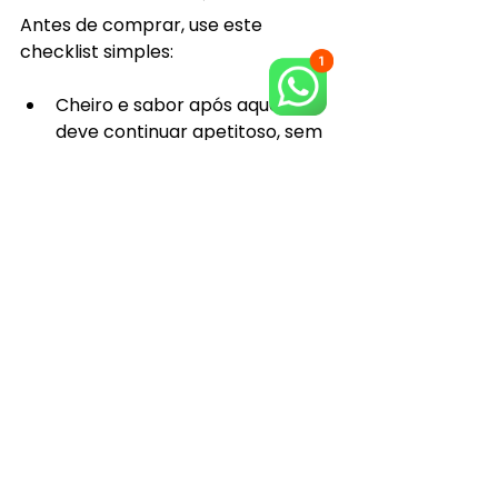
Antes de comprar, use este 
checklist simples:
Cheiro e sabor após aquecer: 
deve continuar apetitoso, sem 
“gosto de freezer”.
Massa macia e firme: não pode 
ficar seca nem rasgar fácil.
Recheio presente: proporção 
equilibrada, sem “economia” no 
centro.
Padronização: a experiência 
precisa ser igual toda vez.
Conclusão: artesanal 
com padrão é a melhor 
escolha